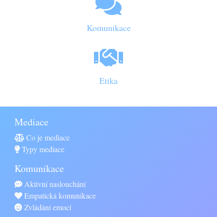
Komunikace
Etika
Mediace
Co je mediace
Typy mediace
Komunikace
Aktivní naslouchání
Empatická komunikace
Zvládání emocí