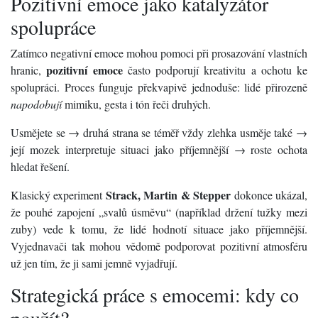
Pozitivní emoce jako katalyzátor
spolupráce
Zatímco negativní emoce mohou pomoci při prosazování vlastních
pozitivní emoce
hranic,
často podporují kreativitu a ochotu ke
spolupráci. Proces funguje překvapivě jednoduše: lidé přirozeně
napodobují
mimiku, gesta i tón řeči druhých.
Usmějete se → druhá strana se téměř vždy zlehka usměje také →
její mozek interpretuje situaci jako příjemnější → roste ochota
hledat řešení.
Strack, Martin & Stepper
Klasický experiment
dokonce ukázal,
že pouhé zapojení „svalů úsměvu“ (například držení tužky mezi
zuby) vede k tomu, že lidé hodnotí situace jako příjemnější.
Vyjednavači tak mohou vědomě podporovat pozitivní atmosféru
už jen tím, že ji sami jemně vyjadřují.
Strategická práce s emocemi: kdy co