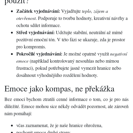
použít?
Začátek vyjednávání:
Vyjadřujte
teplo, zájem a
otevřenost
. Podporuje to tvorbu hodnoty, kreativní návrhy a
ochotu sdílet informace.
Střed vyjednávání:
Udržujte stabilní, neutrální až mírně
pozitivní emoční tón. V této fázi se ukazuje, zda je prostor
pro kompromis.
Pokročilé vyjednávání:
Je možné opatrně využít
negativní
emoce
(například kontrolovaný nesouhlas nebo mírnou
frustraci), pokud potřebujete jasně vymezit hranice nebo
dosáhnout výhodnějšího rozdělení hodnoty.
Emoce jako kompas, ne překážka
Bez emocí bychom ztratili cenné informace o tom, co je pro nás
důležité. Emoce mohou sice někdy odvádět pozornost, ale zároveň
nám pomáhají:
včas zaznamenat, že je naše hranice ohrožena,
pochopit emoce druhé strany,