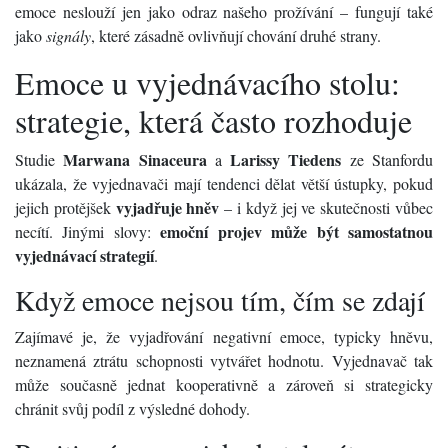
emoce neslouží jen jako odraz našeho prožívání – fungují také
jako
signály
, které zásadně ovlivňují chování druhé strany.
Emoce u vyjednávacího stolu:
strategie, která často rozhoduje
Marwana Sinaceura
Larissy Tiedens
Studie
a
ze Stanfordu
ukázala, že vyjednavači mají tendenci dělat větší ústupky, pokud
vyjadřuje hněv
jejich protějšek
– i když jej ve skutečnosti vůbec
emoční projev může být samostatnou
necítí. Jinými slovy:
vyjednávací strategií
.
Když emoce nejsou tím, čím se zdají
Zajímavé je, že vyjadřování negativní emoce, typicky hněvu,
neznamená ztrátu schopnosti vytvářet hodnotu. Vyjednavač tak
může současně jednat kooperativně a zároveň si strategicky
chránit svůj podíl z výsledné dohody.